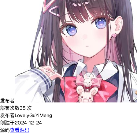
发布者
部署次数
35
次
发布者
LovelyGuYiMeng
创建于
2024-12-24
源码
查看源码