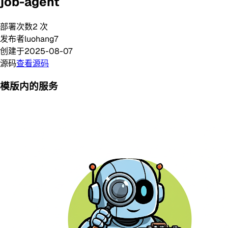
job-agent
部署次数
2
次
发布者
luohang7
创建于
2025-08-07
源码
查看源码
模版内的服务