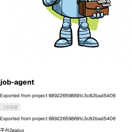
job-agent
Exported from project 689226598691c3c82bad5406
立即部署
Exported from project 689226598691c3c82bad5406
平台
Zeabur