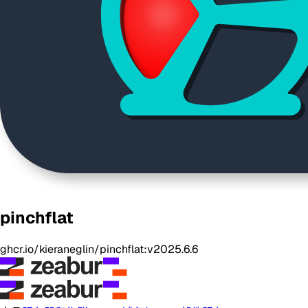
pinchflat
ghcr.io/kieraneglin/pinchflat:v2025.6.6