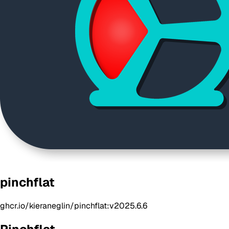
pinchflat
ghcr.io/kieraneglin/pinchflat:v2025.6.6