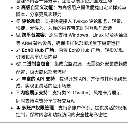
富媒体内容一键分享，让信息展示更加直观生动
⚙️
高级自定义功能
：为高级用户提供便捷自定义样式与
脚本，分享更具表现力
💬
评论系统
：支持快捷接入 Twikoo 评论服务，轻量、
快捷、无侵入，为你的内容带来即时互动与反馈
💻
跨平台兼容
：原生支持 Windows、Linux 以及树莓派
等 ARM 架构设备，确保多样化部署场景下稳定运行
🔗
Ech0 Hub 广场
：内置 Ech0 Hub 广场，轻松发现、
订阅和共享优质内容
📦
二进制自包含
：集成完整资源，无需额外安装依赖或
配置，极大简化部署流程
🔗
丰富的 API 支持
：提供开放 API，方便与其他系统集
成，实现更灵活的应用场景
🃏
内容展示支持
：支持类 X（Twitter）风格卡片展示，
同时支持点赞分享等社交互动
👤
多账户权限管理
：支持多账户体系，提供灵活的权限
控制，保障内容和功能访问的安全性与私密性