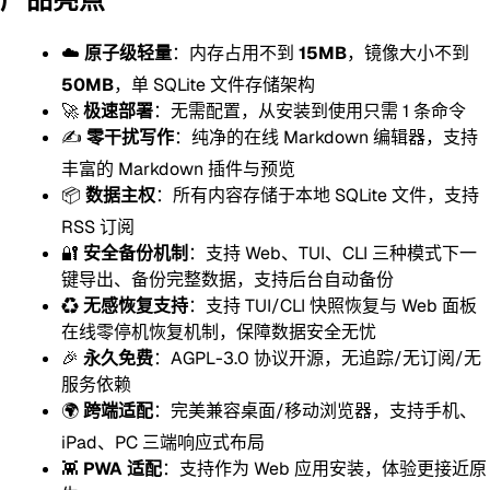
☁️
原子级轻量
：内存占用不到
15MB
，镜像大小不到
50MB
，单 SQLite 文件存储架构
🚀
极速部署
：无需配置，从安装到使用只需 1 条命令
✍️
零干扰写作
：纯净的在线 Markdown 编辑器，支持
丰富的 Markdown 插件与预览
📦
数据主权
：所有内容存储于本地 SQLite 文件，支持
RSS 订阅
🔐
安全备份机制
：支持 Web、TUI、CLI 三种模式下一
键导出、备份完整数据，支持后台自动备份
♻️
无感恢复支持
：支持 TUI/CLI 快照恢复与 Web 面板
在线零停机恢复机制，保障数据安全无忧
🎉
永久免费
：AGPL-3.0 协议开源，无追踪/无订阅/无
服务依赖
🌍
跨端适配
：完美兼容桌面/移动浏览器，支持手机、
iPad、PC 三端响应式布局
👾
PWA 适配
：支持作为 Web 应用安装，体验更接近原