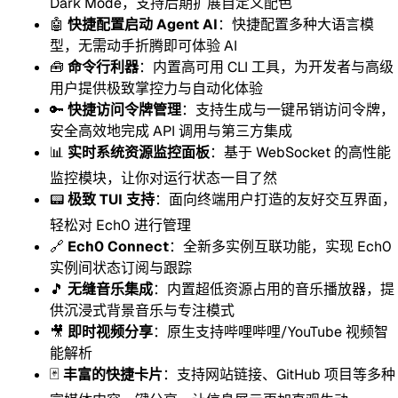
Dark Mode，支持后期扩展自定义配色
🤖
快捷配置启动 Agent AI
：快捷配置多种大语言模
型，无需动手折腾即可体验 AI
🧰
命令行利器
：内置高可用 CLI 工具，为开发者与高级
用户提供极致掌控力与自动化体验
🔑
快捷访问令牌管理
：支持生成与一键吊销访问令牌，
安全高效地完成 API 调用与第三方集成
📊
实时系统资源监控面板
：基于 WebSocket 的高性能
监控模块，让你对运行状态一目了然
📟
极致 TUI 支持
：面向终端用户打造的友好交互界面，
轻松对 Ech0 进行管理
🔗
Ech0 Connect
：全新多实例互联功能，实现 Ech0
实例间状态订阅与跟踪
🎵
无缝音乐集成
：内置超低资源占用的音乐播放器，提
供沉浸式背景音乐与专注模式
🎥
即时视频分享
：原生支持哔哩哔哩/YouTube 视频智
能解析
🃏
丰富的快捷卡片
：支持网站链接、GitHub 项目等多种