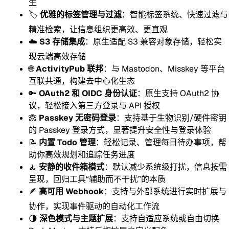
生
🏷️
优雅的标签管理与过滤
：智能标签系统、快速过滤与
精准检索，让信息组织更高效、更直观
☁️
S3 存储集成
：原生适配 S3 兼容对象存储，轻松实
现云端高效存储
🌐
ActivityPub 联邦
：与 Mastodon、Misskey 等平台
互联共通，构建去中心化生态
🔑
OAuth2 和 OIDC 身份认证
：原生支持 OAuth2 协
议，轻松接入第三方登录与 API 授权
🙈
Passkey 无密码登录
：支持基于生物识别/硬件密钥
的 Passkey 登录方式，显著提升安全性与登录体验
📝
内置 Todo 管理
：轻松记录、管理每日待办事项，帮
助你高效规划和追踪任务进度
🧘
安静的收件箱模式
：默认减少系统级打扰，信息按需
呈现，回归工具“辅助而不干扰”的本质
🪶
高可用 Webhook
：支持与外部系统进行实时扩展与
协作，实现事件驱动的自动化工作流
🌗
深色模式与主题扩展
：支持自适应系统或自由切换