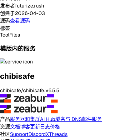
发布者
futurize.rush
创建于
2026-04-03
源码
查看源码
标签
Tool
Files
模版内的服务
chibisafe
chibisafe/chibisafe:v6.5.5
产品
服务器和集群
AI Hub
域名与 DNS
邮件服务
资源
文档
博客
更新日志
价格
社区
Support
Discord
X
Threads