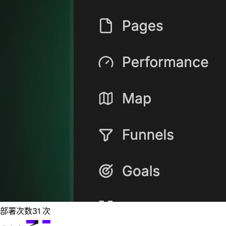
部署次数
31
次