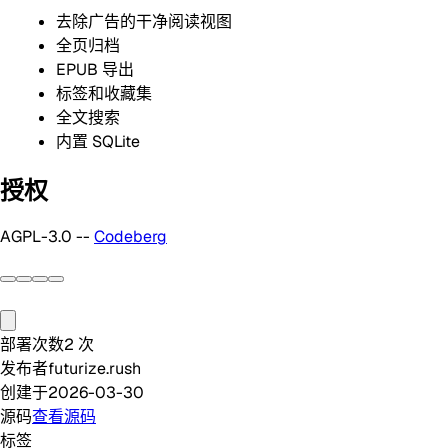
去除广告的干净阅读视图
全页归档
EPUB 导出
标签和收藏集
全文搜索
内置 SQLite
授权
AGPL-3.0 --
Codeberg
部署次数
2
次
发布者
futurize.rush
创建于
2026-03-30
源码
查看源码
标签