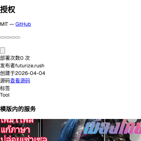
授权
MIT —
GitHub
部署次数
0
次
发布者
futurize.rush
创建于
2026-04-04
源码
查看源码
标签
Tool
模版内的服务