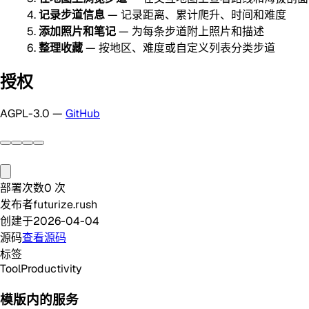
记录步道信息
— 记录距离、累计爬升、时间和难度
添加照片和笔记
— 为每条步道附上照片和描述
整理收藏
— 按地区、难度或自定义列表分类步道
授权
AGPL-3.0 —
GitHub
部署次数
0
次
发布者
futurize.rush
创建于
2026-04-04
源码
查看源码
标签
Tool
Productivity
模版内的服务