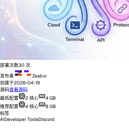
部署次数
30
次
发布者
Zeabur
创建于
2026-04-19
源码
查看源码
最低配置
2
核心
4
GB
推荐配置
4
核心
8
GB
标签
AI
Developer Tools
Discord