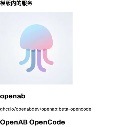
模版内的服务
openab
ghcr.io/openabdev/openab:beta-opencode
OpenAB OpenCode