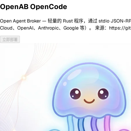
OpenAB OpenCode
Open Agent Broker — 轻量的 Rust 程序，通过 stdio JSO
Cloud、OpenAI、Anthropic、Google 等）。 来源：https://git
立即部署