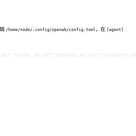
编辑
，在
/home/node/.config/openab/config.toml
[agent]