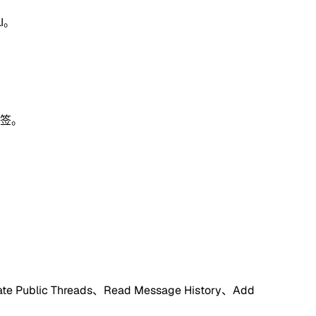
LI。
标签。
 Public Threads、Read Message History、Add