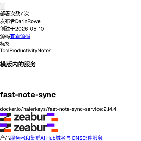
部署次数
7
次
发布者
DarinRowe
创建于
2026-05-10
源码
查看源码
标签
Tool
Productivity
Notes
模版内的服务
fast-note-sync
docker.io/haierkeys/fast-note-sync-service:2.14.4
产品
服务器和集群
AI Hub
域名与 DNS
邮件服务