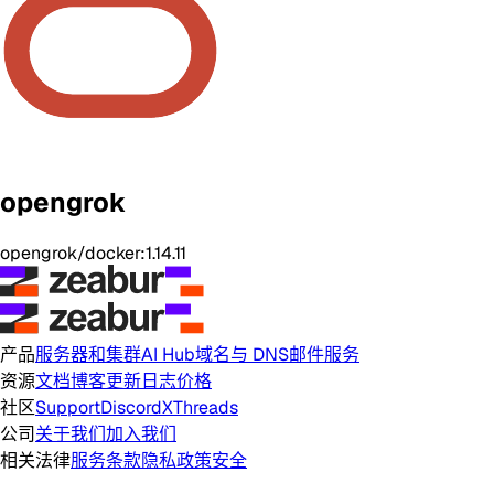
opengrok
opengrok/docker:1.14.11
产品
服务器和集群
AI Hub
域名与 DNS
邮件服务
资源
文档
博客
更新日志
价格
社区
Support
Discord
X
Threads
公司
关于我们
加入我们
相关法律
服务条款
隐私政策
安全