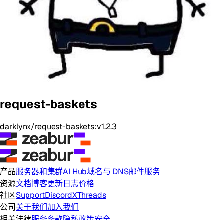
request-baskets
darklynx/request-baskets:v1.2.3
产品
服务器和集群
AI Hub
域名与 DNS
邮件服务
资源
文档
博客
更新日志
价格
社区
Support
Discord
X
Threads
公司
关于我们
加入我们
相关法律
服务条款
隐私政策
安全