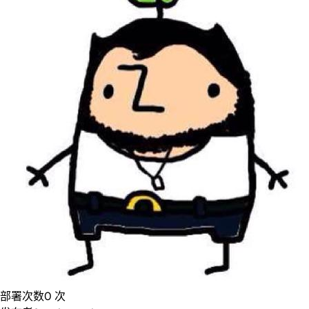
部署次数
0
次