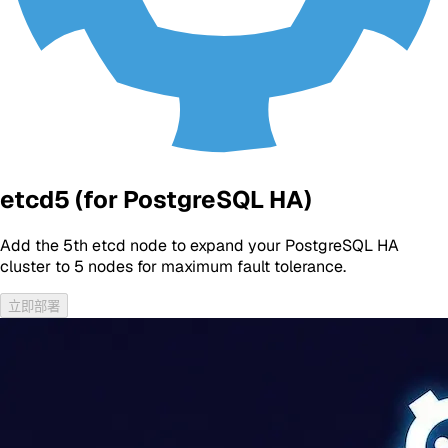
etcd5 (for PostgreSQL HA)
Add the 5th etcd node to expand your PostgreSQL HA
cluster to 5 nodes for maximum fault tolerance.
立即部署