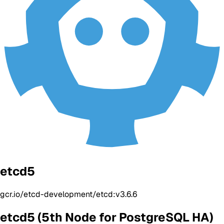
etcd5
gcr.io/etcd-development/etcd:v3.6.6
etcd5 (5th Node for PostgreSQL HA)