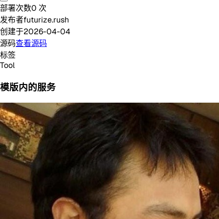
部署次数
0
次
发布者
futurize.rush
创建于
2026-04-04
源码
查看源码
标签
Tool
模版内的服务