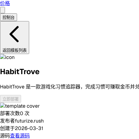
价格
控制台
返回模板列表
HabitTrove
HabitTrove 是一款游戏化习惯追踪器，完成习惯可赚取
立即部署
部署次数
0
次
发布者
futurize.rush
创建于
2026-03-31
源码
查看源码