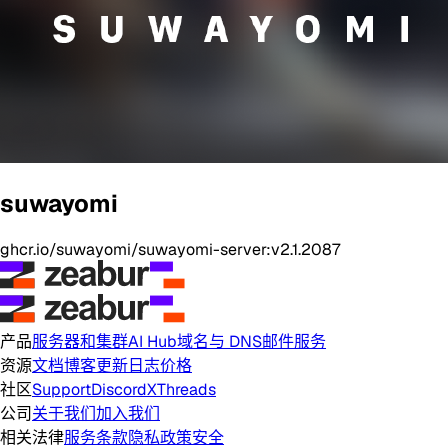
suwayomi
ghcr.io/suwayomi/suwayomi-server:v2.1.2087
产品
服务器和集群
AI Hub
域名与 DNS
邮件服务
资源
文档
博客
更新日志
价格
社区
Support
Discord
X
Threads
公司
关于我们
加入我们
相关法律
服务条款
隐私政策
安全