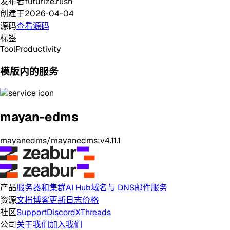
发布者
futurize.rush
创建于
2026-04-04
源码
查看源码
标签
Tool
Productivity
模版内的服务
mayan-edms
mayanedms/mayanedms:v4.11.1
产品
服务器和集群
AI Hub
域名与 DNS
邮件服务
资源
文档
博客
更新日志
价格
社区
Support
Discord
X
Threads
公司
关于我们
加入我们