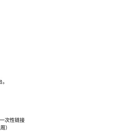
台。
成一次性链接
 周）