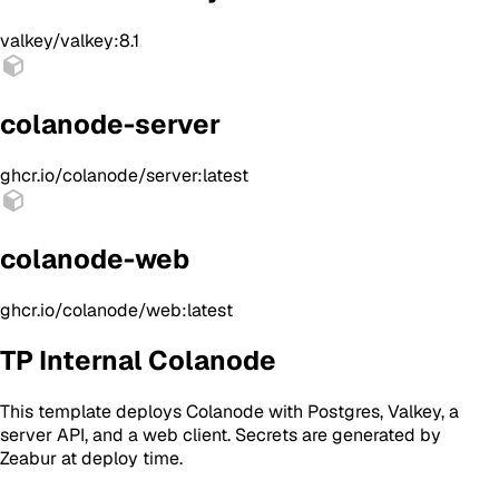
valkey/valkey:8.1
colanode-server
ghcr.io/colanode/server:latest
colanode-web
ghcr.io/colanode/web:latest
TP Internal Colanode
This template deploys Colanode with Postgres, Valkey, a
server API, and a web client. Secrets are generated by
Zeabur at deploy time.