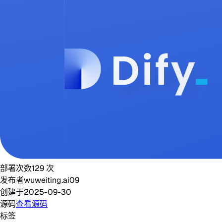
部署次数
129
次
发布者
wuweiting.ai09
创建于
2025-09-30
源码
查看源码
标签