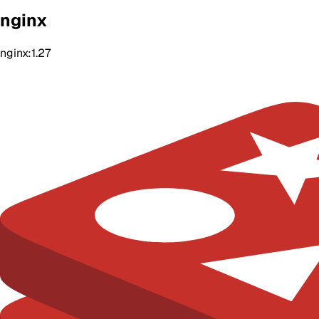
nginx
nginx:1.27