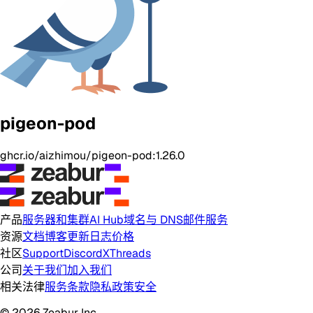
pigeon-pod
ghcr.io/aizhimou/pigeon-pod:1.26.0
产品
服务器和集群
AI Hub
域名与 DNS
邮件服务
资源
文档
博客
更新日志
价格
社区
Support
Discord
X
Threads
公司
关于我们
加入我们
相关法律
服务条款
隐私政策
安全
© 2026 Zeabur Inc.