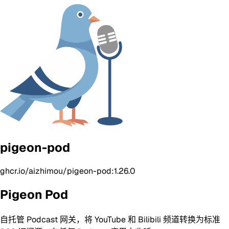
pigeon-pod
ghcr.io/aizhimou/pigeon-pod:1.26.0
Pigeon Pod
自托管 Podcast 网关，将 YouTube 和 Bilibili 频道转换为标准