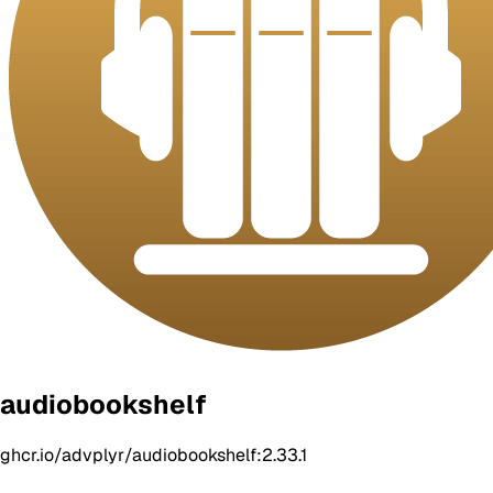
audiobookshelf
ghcr.io/advplyr/audiobookshelf:2.33.1