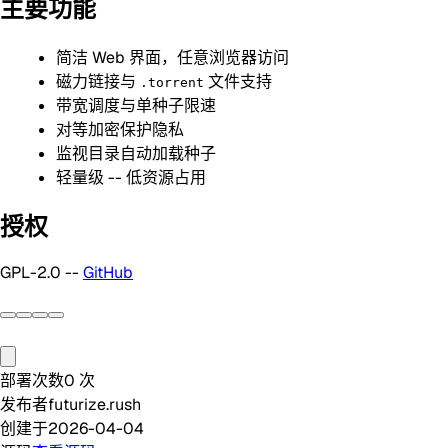
主要功能
简洁 Web 界面，任意浏览器访问
磁力链接与
文件支持
.torrent
带宽调度与单种子限速
对等加密保护隐私
监视目录自动加载种子
轻量级 -- 低资源占用
授权
GPL-2.0 --
GitHub
部署次数
0
次
发布者
futurize.rush
创建于
2026-04-04