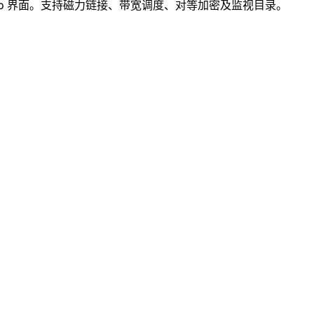
供简洁的 Web 界面。支持磁力链接、带宽调度、对等加密及监视目录。