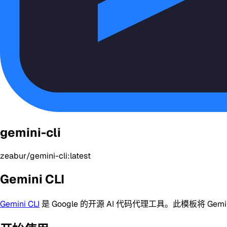
gemini-cli
zeabur/gemini-cli:latest
Gemini CLI
Gemini CLI
是 Google 的开源 AI 代码代理工具。此模板将 Gem