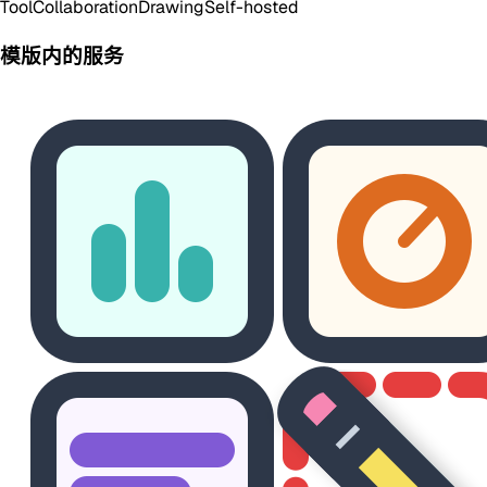
Tool
Collaboration
Drawing
Self-hosted
模版内的服务