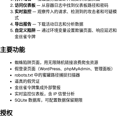
访问仪表板
— 从容器日志中找到仪表板路径和密码
实时监控
— 观察传入的请求、检测到的攻击者和可疑模
式
导出报告
— 下载活动日志和分析数据
自定义陷阱
— 通过环境变量设置欺骗页面、响应延迟和
金丝雀令牌
主要功能
蜘蛛陷阱页面，用无限随机链接浪费爬虫资源
假登录页面（WordPress、phpMyAdmin、管理面板）
robots.txt 中的蜜罐路径捕捉扫描器
逼真的假凭证
金丝雀令牌集成外部警报
实时监控仪表板，含 IP 信誉分析
SQLite 数据库，可配置数据保留期限
授权