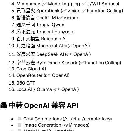
Midjourney
(✅ Mode Toggling ✅ U/V/R Actions)
讯飞星火 SparkDesk
(✅ Vision ✅ Function Calling)
智谱清言 ChatGLM
(✅ Vision)
通义千问 Tongyi Qwen
腾讯混元 Tencent Hunyuan
百川大模型 Baichuan AI
月之暗面 Moonshot AI (👉 OpenAI)
深度求索 DeepSeek AI (👉 OpenAI)
字节云雀 ByteDance Skylark
(✅ Function Calling)
Groq Cloud AI
OpenRouter (👉 OpenAI)
360 GPT
LocalAI / Ollama (👉 OpenAI)
👻 中转 OpenAI 兼容 API
Chat Completions
(/v1/chat/completions)
Image Generation
(/v1/images)