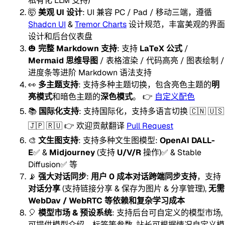
私有化 LLM 支持)
🤯
美观 UI 设计
: UI 兼容 PC / Pad / 移动三端，遵循
Shadcn UI
&
Tremor Charts
设计规范，丰富美观的界面
设计和后台仪表盘
🎃
完整 Markdown 支持
: 支持
LaTeX 公式
/
Mermaid 思维导图
/ 表格渲染 / 代码高亮 / 图表绘制 /
进度条等进阶 Markdown 语法支持
👀
多主题支持
: 支持多种主题切换，包含亮色主题的
明
亮模式
和暗色主题的
深色模式
。 👉
自定义配色
📚
国际化支持
: 支持国际化，支持多语言切换 🇨🇳 🇺🇸
🇯🇵 🇷🇺 👉 欢迎贡献翻译
Pull Request
🎨
文生图支持
: 支持多种文生图模型:
OpenAI DALL-
E
✅ &
Midjourney
(支持
U/V/R
操作)✅ & Stable
Diffusion✅ 等
📡
强大对话同步
:
用户 0 成本对话跨端同步支持
，支持
对话分享
(支持链接分享 & 保存为图片 & 分享管理),
无需
WebDav / WebRTC 等依赖和复杂学习成本
🎈
模型市场 & 预设系统
: 支持后台可自定义的模型市场,
可提供模型介绍、标签等参数, 站长可根据情况自定义模