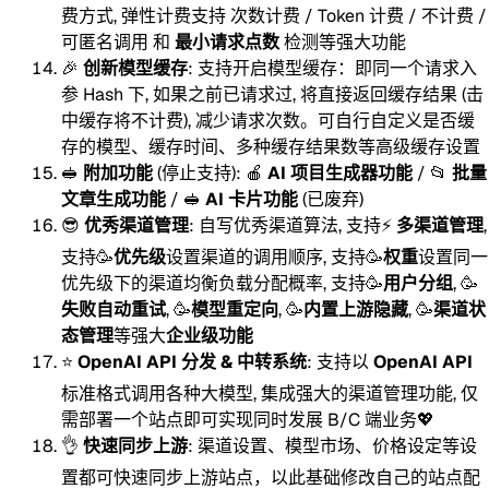
费方式, 弹性计费支持 次数计费 / Token 计费 / 不计费 /
可匿名调用 和
最小请求点数
检测等强大功能
🎉
创新模型缓存
: 支持开启模型缓存：即同一个请求入
参 Hash 下, 如果之前已请求过, 将直接返回缓存结果 (击
中缓存将不计费), 减少请求次数。可自行自定义是否缓
存的模型、缓存时间、多种缓存结果数等高级缓存设置
🥪
附加功能
(停止支持): 🍎
AI 项目生成器功能
/ 📂
批量
文章生成功能
/ 🥪
AI 卡片功能
(已废弃)
😎
优秀渠道管理
: 自写优秀渠道算法, 支持⚡
多渠道管理
,
支持🥳
优先级
设置渠道的调用顺序, 支持🥳
权重
设置同一
优先级下的渠道均衡负载分配概率, 支持🥳
用户分组
, 🥳
失败自动重试
, 🥳
模型重定向
, 🥳
内置上游隐藏
, 🥳
渠道状
态管理
等强大
企业级功能
⭐
OpenAI API 分发 & 中转系统
: 支持以
OpenAI API
标准格式调用各种大模型, 集成强大的渠道管理功能, 仅
需部署一个站点即可实现同时发展 B/C 端业务💖
👌
快速同步上游
: 渠道设置、模型市场、价格设定等设
置都可快速同步上游站点，以此基础修改自己的站点配