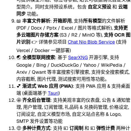
型简介。同时支持预设系统，包含
自定义预设
和
云端
同步
功能。
📖
丰富文件解析
:
开箱即用
, 支持
所有模型
的文件解析
(PDF / Docx / Pptx / Excel / 图片等格式解析),
支持更
多云端图片存储方案
(S3 / R2 / MinIO 等),
支持 OCR 图
片识别
👉 详情参见项目
Chat Nio Blob Service
(支持
Vercel / Docker 一键部署)
🌏
全模型联网搜索
: 基于
SearXNG
开源引擎, 支持
Google / Bing / DuckDuckGo / Yahoo / WikiPedia /
Arxiv / Qwant 等丰富搜索引擎搜索, 支持安全搜索模式,
内容截断, 图片代理, 测试搜索可用性等功能。
💕
渐进式 Web 应用 (PWA)
: 支持 PWA 应用 & 支持桌面
端 (桌面端基于
Tauri
)
🤩
齐全后台管理
: 支持美观丰富的仪表盘, 公告 & 通知管
理, 用户管理, 订阅管理, 礼品码 & 兑换码管理, 价格设定,
订阅设定, 自定义模型市场, 自定义站点名称 & Logo,
SMTP 发件设置等功能
🤑
多种计费方式
: 支持 💴
订阅制
和 💴
弹性计费
两种计