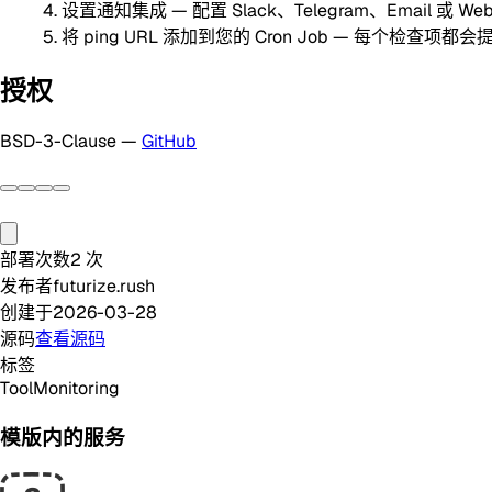
设置通知集成 — 配置 Slack、Telegram、Email 或 We
将 ping URL 添加到您的 Cron Job — 每个检查项
授权
BSD-3-Clause —
GitHub
部署次数
2
次
发布者
futurize.rush
创建于
2026-03-28
源码
查看源码
标签
Tool
Monitoring
模版内的服务