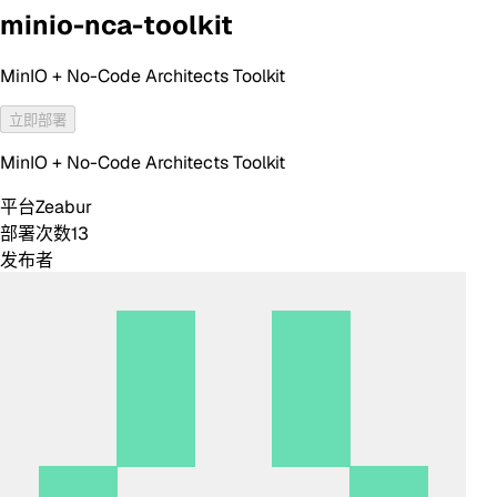
minio-nca-toolkit
MinIO + No-Code Architects Toolkit
立即部署
MinIO + No-Code Architects Toolkit
平台
Zeabur
部署次数
13
发布者