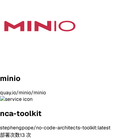
minio
quay.io/minio/minio
nca-toolkit
stephengpope/no-code-architects-toolkit:latest
部署次数
13
次