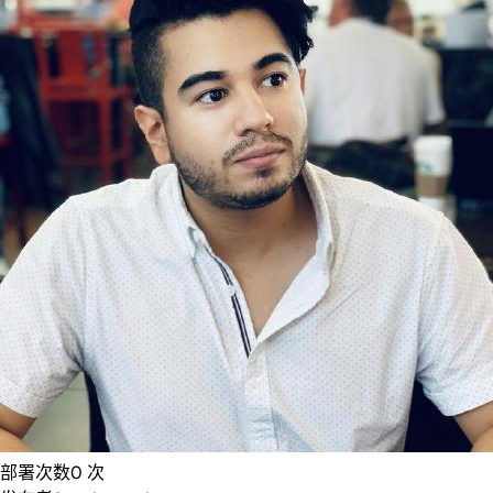
部署次数
0
次