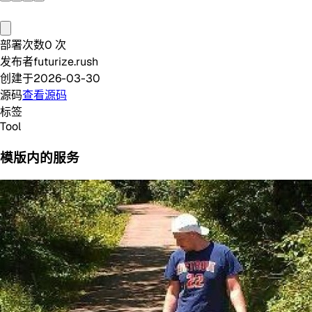
部署次数
0
次
发布者
futurize.rush
创建于
2026-03-30
源码
查看源码
标签
Tool
模版内的服务