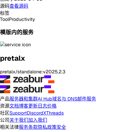
源码
查看源码
标签
Tool
Productivity
模版内的服务
pretalx
pretalx/standalone:v2025.2.3
产品
服务器和集群
AI Hub
域名与 DNS
邮件服务
资源
文档
博客
更新日志
价格
社区
Support
Discord
X
Threads
公司
关于我们
加入我们
相关法律
服务条款
隐私政策
安全