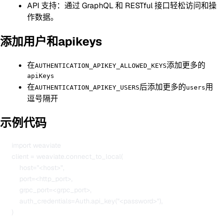
API 支持：通过 GraphQL 和 RESTful 接口轻松访问和操
作数据。
添加用户和apikeys
在
添加更多的
AUTHENTICATION_APIKEY_ALLOWED_KEYS
apiKeys
在
后添加更多的
用
AUTHENTICATION_APIKEY_USERS
users
逗号隔开
示例代码
      import weaviate

      client = weaviate.connect_to_local(

          host="<host>",

          port=<http_port>,

          grpc_port=<grpc_port>,

          auth_credentials=Auth.api_key("<password>"),
