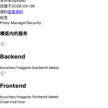
发布者
bglopez
创建于
2026-04-06
源码
查看源码
标签
Proxy Manager
Security
模版内的服务
Backend
kuuchen/magpie-backend:latest
Frontend
kuuchen/magpie-frontend:latest