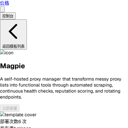
价格
控制台
返回模板列表
Magpie
A self-hosted proxy manager that transforms messy proxy
lists into functional tools through automated scraping,
continuous health checks, reputation scoring, and rotating
endpoints.
立即部署
部署次数
6
次