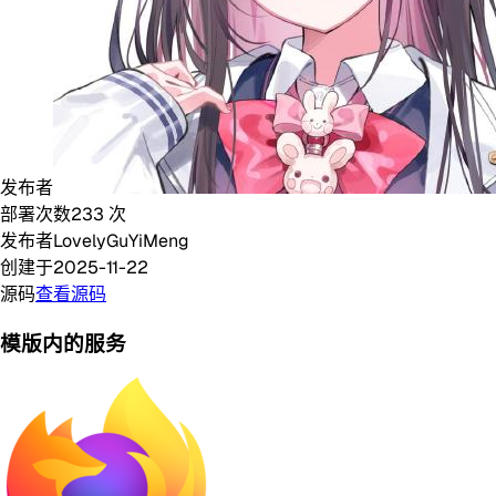
发布者
部署次数
233
次
发布者
LovelyGuYiMeng
创建于
2025-11-22
源码
查看源码
模版内的服务