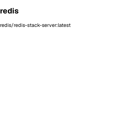
redis
redis/redis-stack-server:latest