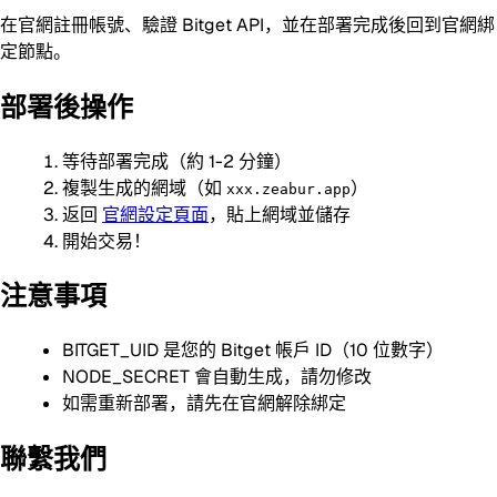
在官網註冊帳號、驗證 Bitget API，並在部署完成後回到官網綁
定節點。
部署後操作
等待部署完成（約 1-2 分鐘）
複製生成的網域（如
）
xxx.zeabur.app
返回
官網設定頁面
，貼上網域並儲存
開始交易！
注意事項
BITGET_UID 是您的 Bitget 帳戶 ID（10 位數字）
NODE_SECRET 會自動生成，請勿修改
如需重新部署，請先在官網解除綁定
聯繫我們