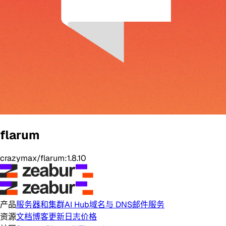
flarum
crazymax/flarum:1.8.10
产品
服务器和集群
AI Hub
域名与 DNS
邮件服务
资源
文档
博客
更新日志
价格