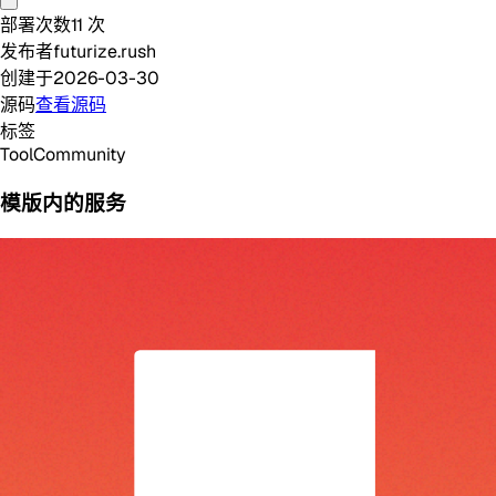
部署次数
11
次
发布者
futurize.rush
创建于
2026-03-30
源码
查看源码
标签
Tool
Community
模版内的服务