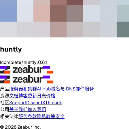
huntly
lcomplete/huntly:0.6.1
产品
服务器和集群
AI Hub
域名与 DNS
邮件服务
资源
文档
博客
更新日志
价格
社区
Support
Discord
X
Threads
公司
关于我们
加入我们
相关法律
服务条款
隐私政策
安全
© 2026 Zeabur Inc.