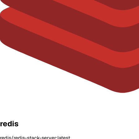
redis
redis/redis-stack-server:latest