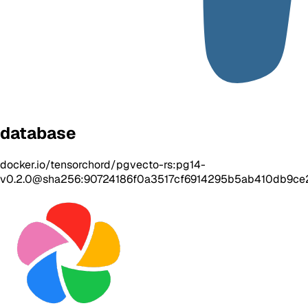
database
docker.io/tensorchord/pgvecto-rs:pg14-
v0.2.0@sha256:90724186f0a3517cf6914295b5ab410db9c