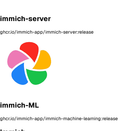
immich-server
ghcr.io/immich-app/immich-server:release
immich-ML
ghcr.io/immich-app/immich-machine-learning:release