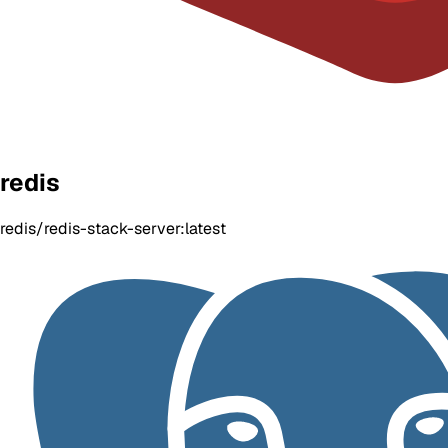
redis
redis/redis-stack-server:latest