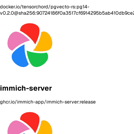
docker.io/tensorchord/pgvecto-rs:pg14-
v0.2.0@sha256:90724186f0a3517cf6914295b5ab410db9c
immich-server
ghcr.io/immich-app/immich-server:release