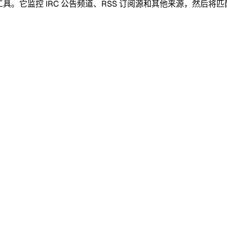
动化工具。它监控 IRC 公告频道、RSS 订阅源和其他来源，然后将匹