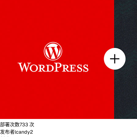
部署次数
733
次
发布者
lcandy2