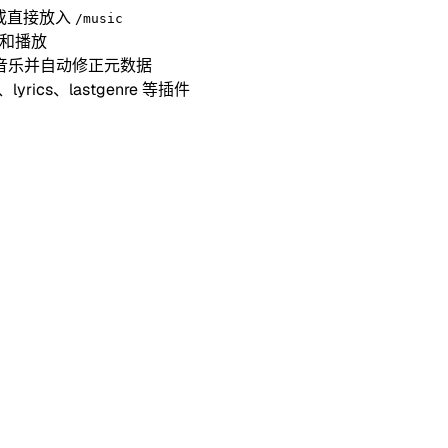
或直接放入
/music
览和播放
音乐并自动修正元数据
、lyrics、lastgenre 等插件