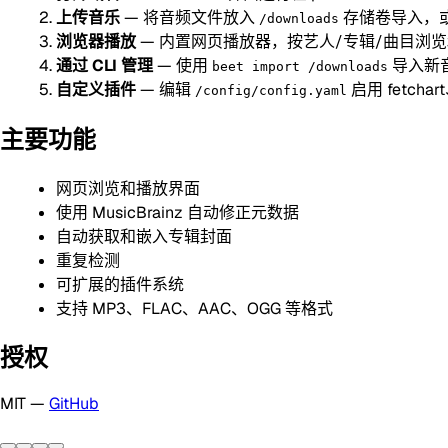
上传音乐
— 将音频文件放入
存储卷导入，
/downloads
浏览器播放
— 内置网页播放器，按艺人/专辑/曲目浏
通过 CLI 管理
— 使用
导入新
beet import /downloads
自定义插件
— 编辑
启用 fetchart
/config/config.yaml
主要功能
网页浏览和播放界面
使用 MusicBrainz 自动修正元数据
自动获取和嵌入专辑封面
重复检测
可扩展的插件系统
支持 MP3、FLAC、AAC、OGG 等格式
授权
MIT —
GitHub