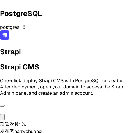
PostgreSQL
postgres:16
Strapi
Strapi CMS
One-click deploy Strapi CMS with PostgreSQL on Zeabur.
After deployment, open your domain to access the Strapi
Admin panel and create an admin account.
部署次数
1
次
发布者
harrychuang