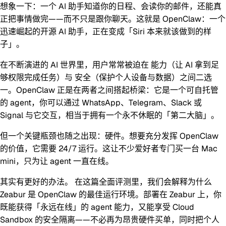
想象一下：一个 AI 助手知道你的日程、会读你的邮件，还能真
正把事情做完——而不只是跟你聊天。这就是
OpenClaw
：一个
迅速崛起的开源 AI 助手，正在变成「Siri 本来就该做到的样
子」。
在不断演进的 AI 世界里，用户常常被迫在
能力
（让 AI 拿到足
够权限完成任务）与
安全
（保护个人设备与数据）之间二选
一。
OpenClaw
正是在两者之间搭起桥梁：它是一个可自托管
的 agent，你可以通过
WhatsApp、Telegram、Slack 或
Signal
与它交互，相当于拥有一个永不休眠的「第二大脑」。
但一个关键瓶颈也随之出现：
硬件
。想要充分发挥 OpenClaw
的价值，它需要 24/7 运行。这让不少爱好者专门买一台 Mac
mini，只为让 agent 一直在线。
其实有更好的办法。
在这篇全面评测里，我们会解释为什么
Zeabur
是 OpenClaw 的最佳运行环境。部署在 Zeabur 上，你
既能获得「永远在线」的 agent 能力，又能享受
Cloud
Sandbox
的安全隔离——不必再为昂贵硬件买单，同时把个人