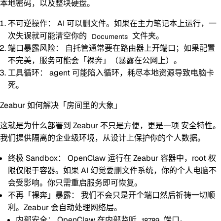
本地密码，以及整块硬盘。
不可逆操作：
AI 可以删文件。如果在主力笔记本上运行，一
次失误就可能清空你的
文件夹。
Documents
端口暴露风险：
自托管通常要在路由器上开端口；如果配置
不完美，服务可能会「裸奔」（暴露在公网上）。
工具循环：
agent 可能陷入循环，耗尽本地资源导致电脑卡
死。
Zeabur 如何解决「房间里的大象」
这就是为什么部署到 Zeabur 不只是方便，更是一项
安全特性
。
我们提供隔离的企业级环境，从设计上保护你的个人数据。
终极 Sandbox：
OpenClaw 运行在 Zeabur 容器中，root 权
限仅限于容器。如果 AI 幻觉要删文件系统，
你的个人电脑不
会受影响
。你只需重启服务即可恢复。
不再「裸奔」暴露：
我们不会只是开个端口然后祈祷一切顺
利。Zeabur 会自动处理网络层。
内部安全：
OpenClaw 在内部监听
端口。
18789