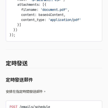
    attachments: [{
      filename: 
'document.pdf'
,
      content: base64Content,
      content_type: 
'application/pdf'
    }]
  })
});
定時發送
定時發送郵件
安排在指定時間發送郵件。
POST
 /emails/schedule