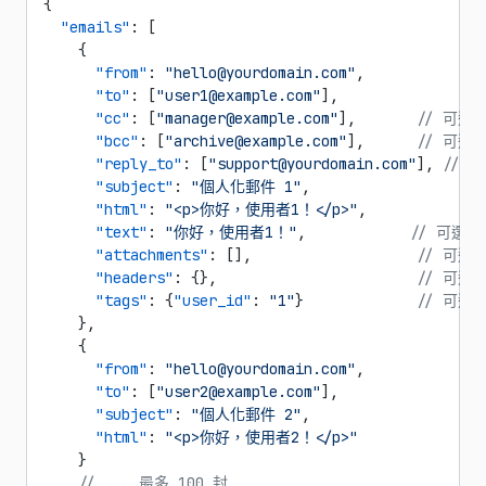
{
  "emails"
: [
    {
      "from"
: 
"hello@yourdomain.com"
,
      "to"
: [
"user1@example.com"
],
      "cc"
: [
"manager@example.com"
],       
// 可選
      "bcc"
: [
"archive@example.com"
],      
// 可選
      "reply_to"
: [
"support@yourdomain.com"
], 
// 
      "subject"
: 
"個人化郵件 1"
,
      "html"
: 
"<p>你好，使用者1！</p>"
,
      "text"
: 
"你好，使用者1！"
,            
// 可選
      "attachments"
: [],                   
// 可選
      "headers"
: {},                       
// 可選
      "tags"
: {
"user_id"
: 
"1"
}             
// 可選
    },
    {
      "from"
: 
"hello@yourdomain.com"
,
      "to"
: [
"user2@example.com"
],
      "subject"
: 
"個人化郵件 2"
,
      "html"
: 
"<p>你好，使用者2！</p>"
    }
    // ... 最多 100 封