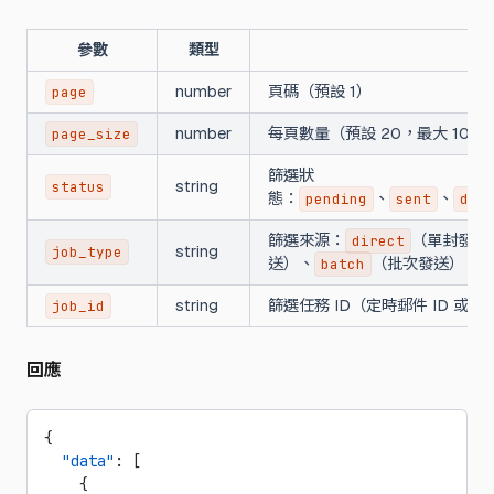
參數
類型
number
頁碼（預設 1）
page
number
每頁數量（預設 20，最大 100
page_size
篩選狀
string
status
態：
、
、
pending
sent
del
篩選來源：
（單封發送
direct
string
job_type
送）、
（批次發送）
batch
string
篩選任務 ID（定時郵件 ID 或批
job_id
回應
{
  "data"
: [
    {