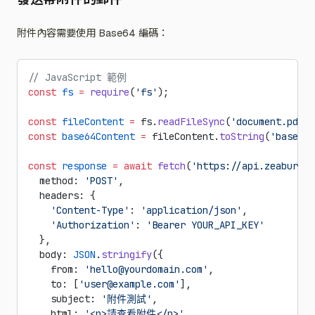
附件內容需要使用 Base64 編碼：
// JavaScript 範例
const
 fs
 =
 require
(
'fs'
);
const
 fileContent
 =
 fs.
readFileSync
(
'document.pdf'
)
const
 base64Content
 =
 fileContent.
toString
(
'base64'
const
 response
 =
 await
 fetch
(
'https://api.zeabur.co
  method: 
'POST'
,
  headers: {
    'Content-Type'
: 
'application/json'
,
    'Authorization'
: 
'Bearer YOUR_API_KEY'
  },
  body: 
JSON
.
stringify
({
    from: 
'hello@yourdomain.com'
,
    to: [
'user@example.com'
],
    subject: 
'附件測試'
,
    html: 
'<p>請查看附件</p>'
,