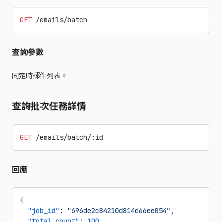
GET
 /emails/batch
查詢參數
同定時郵件列表。
查詢批次任務詳情
GET
 /emails/batch/:id
回應
{
  "job_id"
: 
"696de2c84210d814d66ee054"
,
  "total_count"
: 
100
,