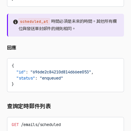
時間必須是未來的時間。其他所有欄
scheduled_at
位與發送單封郵件的規則相同。
回應
{
  "id"
: 
"696de2c84210d814d66ee053"
,
  "status"
: 
"enqueued"
}
查詢定時郵件列表
GET
 /emails/scheduled