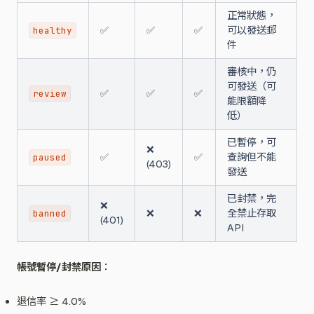
正常狀態，
✅
✅
✅
可以發送郵
healthy
件
審核中，仍
可發送（可
✅
✅
✅
review
能限額降
低）
已暫停，可
❌
✅
✅
查詢但不能
paused
(403)
發送
已封禁，完
❌
❌
❌
全禁止存取
banned
(401)
API
帳號暫停/封禁原因
：
退信率 ≥ 4.0%