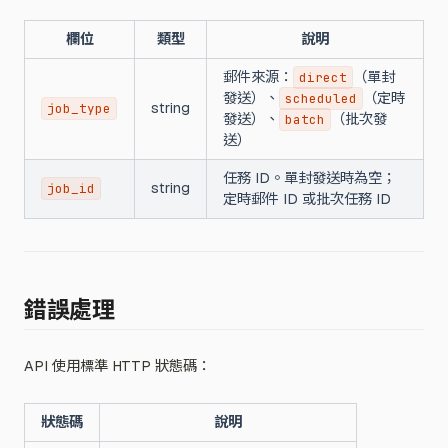
欄位
類型
說明
郵件來源：
（單封
direct
發送）、
（定時
scheduled
string
job_type
發送）、
（批次發
batch
送）
任務 ID。單封發送時為空；
string
job_id
定時郵件 ID 或批次任務 ID
錯誤處理
API 使用標準 HTTP 狀態碼：
狀態碼
說明