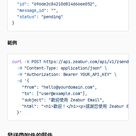
  "id"
: 
"696de2c84210d814d66ee052"
,
  "message_id"
: 
""
,
  "status"
: 
"pending"
}
範例
curl
 -X
 POST
 https://api.zeabur.com/api/v1/zsend/em
  -H
 "Content-Type: application/json"
 \
  -H
 "Authorization: Bearer YOUR_API_KEY"
 \
  -d
 '{
    "from": "hello@yourdomain.com",
    "to": ["user@example.com"],
    "subject": "歡迎使用 Zeabur Email",
    "html": "<h1>歡迎！</h1><p>感謝您使用 Zeabur Emai
  }'
發送帶附件的郵件