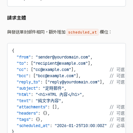
請求主體
與發送單封郵件相同，額外增加
欄位：
scheduled_at
{
  "from"
: 
"sender@yourdomain.com"
,
  "to"
: [
"recipient@example.com"
],
  "cc"
: [
"cc@example.com"
],              
// 可選
  "bcc"
: [
"bcc@example.com"
],            
// 可選
  "reply_to"
: [
"reply@yourdomain.com"
],  
// 可選
  "subject"
: 
"定時郵件"
,
  "html"
: 
"<h1>HTML 內容</h1>"
,
  "text"
: 
"純文字內容"
,
  "attachments"
: [],                     
// 可選
  "headers"
: {},                         
// 可選
  "tags"
: {},                            
// 可選
  "scheduled_at"
: 
"2026-01-25T10:00:00Z"
 // 必填，IS
}