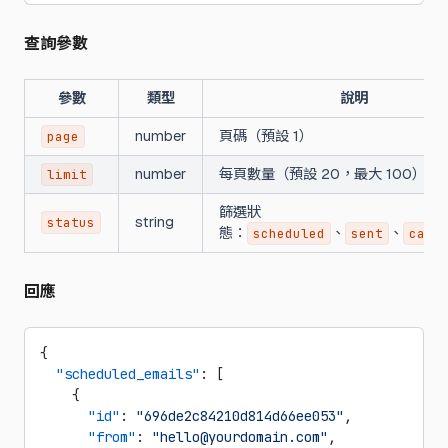
查詢參數
參數
類型
說明
number
頁碼（預設 1）
page
number
每頁數量（預設 20，最大 100）
limit
篩選狀
string
status
態：
、
、
scheduled
sent
canc
回應
{
  "scheduled_emails"
: [
    {
      "id"
: 
"696de2c84210d814d66ee053"
,
      "from"
: 
"hello@yourdomain.com"
,