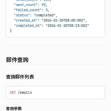
  "sent_count"
: 
95
,
  "failed_count"
: 
5
,
  "status"
: 
"completed"
,
  "created_at"
: 
"2026-01-20T08:00:00Z"
,
  "completed_at"
: 
"2026-01-20T08:15:00Z"
}
郵件查詢
查詢郵件列表
GET
 /emails
查詢參數