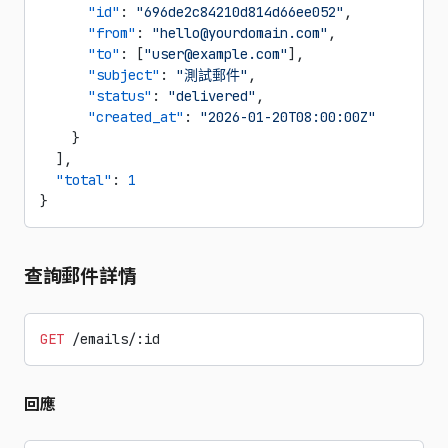
      "id"
: 
"696de2c84210d814d66ee052"
,
      "from"
: 
"hello@yourdomain.com"
,
      "to"
: [
"user@example.com"
],
      "subject"
: 
"測試郵件"
,
      "status"
: 
"delivered"
,
      "created_at"
: 
"2026-01-20T08:00:00Z"
    }
  ],
  "total"
: 
1
}
查詢郵件詳情
GET
 /emails/:id
回應