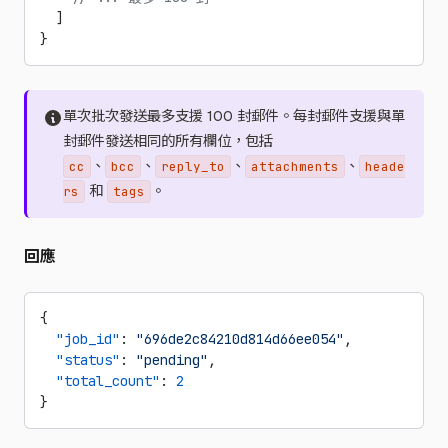
  ]
}
單次批次發送最多支援 100 封郵件。每封郵件支援與單
封郵件發送相同的所有欄位，包括
、
、
、
、
cc
bcc
reply_to
attachments
heade
和
。
rs
tags
回應
{
  "job_id"
: 
"696de2c84210d814d66ee054"
,
  "status"
: 
"pending"
,
  "total_count"
: 
2
}