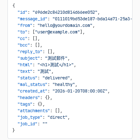
{
  "id"
: 
"696de2c84210d814d66ee052"
,
  "message_id"
: 
"0111019bd53de187-bda14a71-25a3-4fd
  "from"
: 
"hello@yourdomain.com"
,
  "to"
: [
"user@example.com"
],
  "cc"
: [],
  "bcc"
: [],
  "reply_to"
: [],
  "subject"
: 
"測試郵件"
,
  "html"
: 
"<h1>測試</h1>"
,
  "text"
: 
"測試"
,
  "status"
: 
"delivered"
,
  "mal_status"
: 
"healthy"
,
  "created_at"
: 
"2026-01-20T08:00:00Z"
,
  "headers"
: {},
  "tags"
: {},
  "attachments"
: [],
  "job_type"
: 
"direct"
,
  "job_id"
: 
""
}