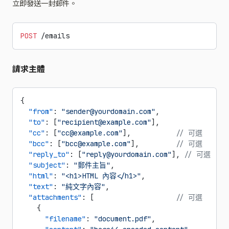
立即發送一封郵件。
POST
 /emails
請求主體
{
  "from"
: 
"sender@yourdomain.com"
,
  "to"
: [
"recipient@example.com"
],
  "cc"
: [
"cc@example.com"
],           
// 可選
  "bcc"
: [
"bcc@example.com"
],         
// 可選
  "reply_to"
: [
"reply@yourdomain.com"
], 
// 可選
  "subject"
: 
"郵件主旨"
,
  "html"
: 
"<h1>HTML 內容</h1>"
,
  "text"
: 
"純文字內容"
,
  "attachments"
: [                    
// 可選
    {
      "filename"
: 
"document.pdf"
,