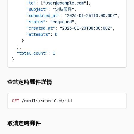
      "to"
: [
"user@example.com"
],
      "subject"
: 
"定時郵件"
,
      "scheduled_at"
: 
"2026-01-25T10:00:00Z"
,
      "status"
: 
"enqueued"
,
      "created_at"
: 
"2026-01-20T08:00:00Z"
,
      "attempts"
: 
0
    }
  ],
  "total_count"
: 
1
}
查詢定時郵件詳情
GET
 /emails/scheduled/:id
取消定時郵件