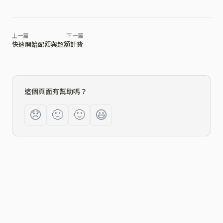
快速開始
配額與超額計費
這個頁面有幫助嗎？
😞
🙁
🙂
😃