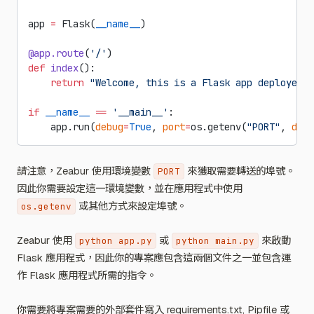
app 
=
 Flask(
__name__
)
@app.route
(
'/'
)
def
 index
():
    return
 "Welcome, this is a Flask app deployed o
if
 __name__
 ==
 '__main__'
:
    app.run(
debug
=
True
, 
port
=
os.getenv(
"PORT"
, 
defa
請注意，Zeabur 使用環境變數
來獲取需要轉送的埠號。
PORT
因此你需要設定這一環境變數，並在應用程式中使用
或其他方式來設定埠號。
os.getenv
Zeabur 使用
或
來啟動
python app.py
python main.py
Flask 應用程式，因此你的專案應包含這兩個文件之一並包含運
作 Flask 應用程式所需的指令。
你需要將專案需要的外部套件寫入 requirements.txt, Pipfile 或