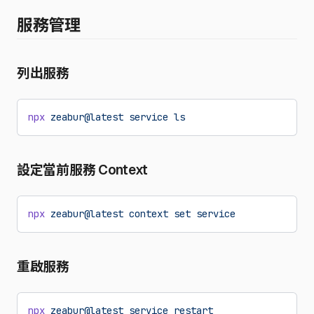
服務管理
列出服務
npx
 zeabur@latest
 service
 ls
設定當前服務 Context
npx
 zeabur@latest
 context
 set
 service
重啟服務
npx
 zeabur@latest
 service
 restart