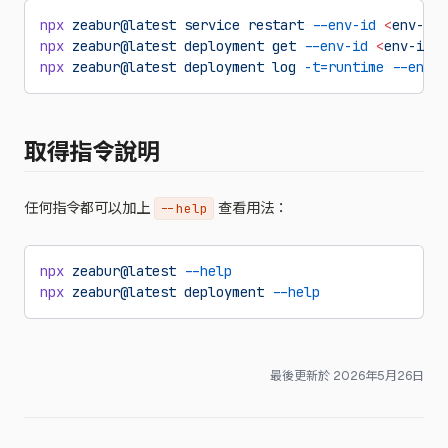
npx
 zeabur@latest
 service
 restart
 --env-id
 <
env-i
d
>
npx
 zeabur@latest
 deployment
 get
 --env-id
 <
env-i
d
>
 
npx
 zeabur@latest
 deployment
 log
 -t=runtime
 --env-i
取得指令說明
任何指令都可以加上
查看用法：
--help
npx
 zeabur@latest
 --help
npx
 zeabur@latest
 deployment
 --help
最後更新於
2026年5月26日