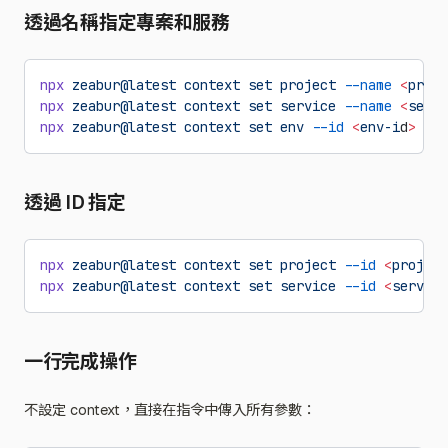
透過名稱指定專案和服務
npx
 zeabur@latest
 context
 set
 project
 --name
 <
proje
npx
 zeabur@latest
 context
 set
 service
 --name
 <
servi
npx
 zeabur@latest
 context
 set
 env
 --id
 <
env-i
d
>
透過 ID 指定
npx
 zeabur@latest
 context
 set
 project
 --id
 <
project
npx
 zeabur@latest
 context
 set
 service
 --id
 <
service
一行完成操作
不設定 context，直接在指令中傳入所有參數：