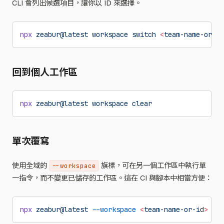
CLI 會列出候選項目，讓你以 ID 來選擇。
npx
 zeabur@latest
 workspace
 switch
 <
team-name-or-i
d
回到個人工作區
npx
 zeabur@latest
 workspace
 clear
單次覆寫
使用全域的
旗標，可在另一個工作區中執行單
--workspace
一指令，而不變更已儲存的工作區。這在 CI 與腳本中相當方便：
npx
 zeabur@latest
 --workspace
 <
team-name-or-i
d
>
 pro