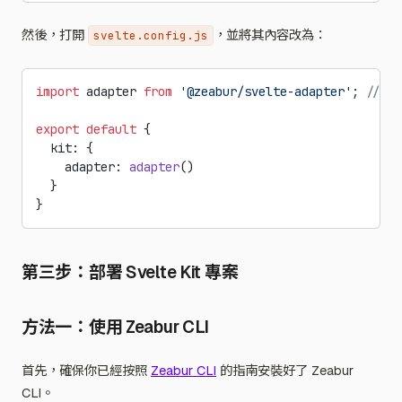
然後，打開
，並將其內容改為：
svelte.config.js
import
 adapter 
from
 '@zeabur/svelte-adapter'
; 
// 
export
 default
 {
  kit: {
    adapter: 
adapter
()
  }
}
第三步：部署 Svelte Kit 專案
方法一：使用 Zeabur CLI
首先，確保你已經按照
Zeabur CLI
的指南安裝好了 Zeabur
CLI。